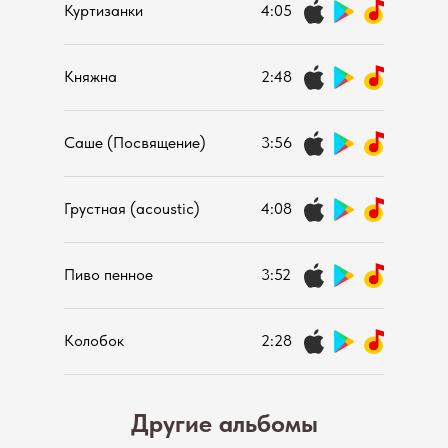
Куртизанки
4:05
Княжна
2:48
Саше (Посвящение)
3:56
Грустная (acoustic)
4:08
Пиво пенное
3:52
Колобок
2:28
Другие альбомы