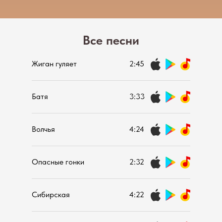
Все песни
Жиган гуляет
2:45
Батя
3:33
Волчья
4:24
Опасные гонки
2:32
Сибирская
4:22