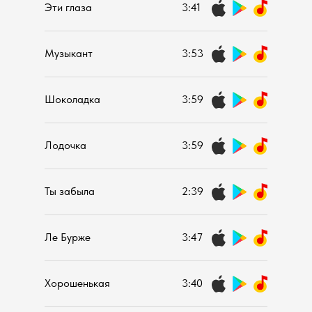
Эти глаза
3:41
Музыкант
3:53
Шоколадка
3:59
Лодочка
3:59
Ты забыла
2:39
Ле Бурже
3:47
Хорошенькая
3:40