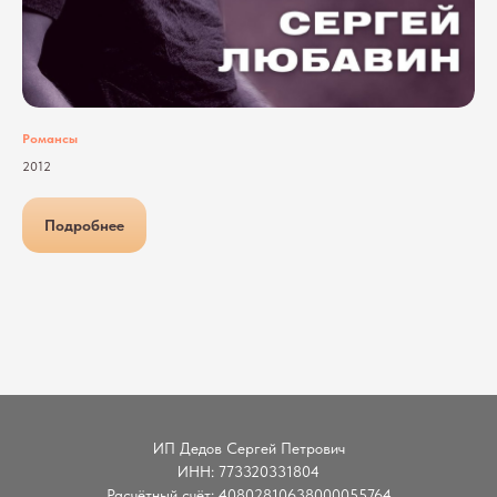
Романсы
2012
Подробнее
ИП Дедов Сергей Петрович
ИНН: 773320331804
Расчётный счёт: 40802810638000055764